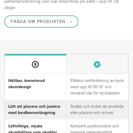
patientanvändning som kan bibehållas på plats i upp till 28
dagar.
FRÅGA OM PRODUKTEN
Hållbar, krenelerad
Effektiv omfördelning av tryck
skumdesign
med upp till 50 %* och
minskad risk för tryckskador
Lätt att placera och justera
Snabb och enkel att använda
med kardborrestängning
eller placera och ta bort
Lättviktiga, mjuka
Komplett positionsstöd och
skumhållare som skyddar
maximal patientkomfort