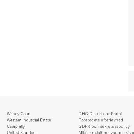
Withey Court
DHG Distributor Portal
Western Industrial Estate
Företagets efterlevnad
Caerphilly
GDPR och sekretesspolicy
United Kingdom
Miljö, socialt ansvar och sty