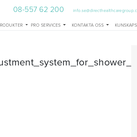
08-557 62 200
info.se@directhealthcaregroup.
PRODUKTER
PRO SERVICES
KONTAKTA OSS
KUNSKAP
ustment_system_for_shower_s