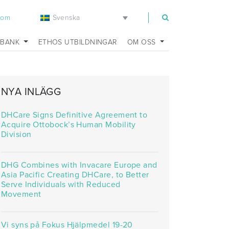
Svenska
com
SBANK
ETHOS UTBILDNINGAR
OM OSS
NYA INLÄGG
eats_environment
DHCare Signs Definitive Agreement to
Acquire Ottobock’s Human Mobility
Division
DHG Combines with Invacare Europe and
Asia Pacific Creating DHCare, to Better
Serve Individuals with Reduced
Movement
Vi syns på Fokus Hjälpmedel 19-20