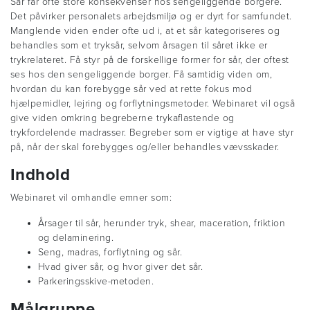
Sår får ofte store konsekvenser hos sengeliggende borgere.
Det påvirker personalets arbejdsmiljø og er dyrt for samfundet.
Manglende viden ender ofte ud i, at et sår kategoriseres og
behandles som et tryksår, selvom årsagen til såret ikke er
trykrelateret. Få styr på de forskellige former for sår, der oftest
ses hos den sengeliggende borger. Få samtidig viden om,
hvordan du kan forebygge sår ved at rette fokus mod
hjælpemidler, lejring og forflytningsmetoder. Webinaret vil også
give viden omkring begreberne trykaflastende og
trykfordelende madrasser. Begreber som er vigtige at have styr
på, når der skal forebygges og/eller behandles vævsskader.
Indhold
Webinaret vil omhandle emner som:
Årsager til sår, herunder tryk, shear, maceration, friktion
og delaminering.
Seng, madras, forflytning og sår.
Hvad giver sår, og hvor giver det sår.
Parkeringsskive-metoden.
Målgruppe