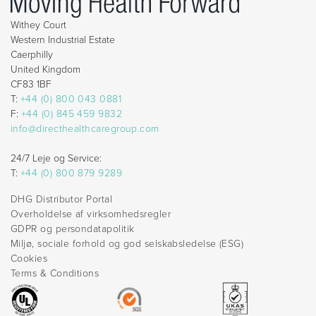
Withey Court
Western Industrial Estate
Caerphilly
United Kingdom
CF83 1BF
T:
+44 (0) 800 043 0881
F:
+44 (0) 845 459 9832
info@directhealthcaregroup.com
24/7 Leje og Service:
T:
+44 (0) 800 879 9289
DHG Distributor Portal
Overholdelse af virksomhedsregler
GDPR og persondatapolitik
Miljø, sociale forhold og god selskabsledelse (ESG)
Cookies
Terms & Conditions