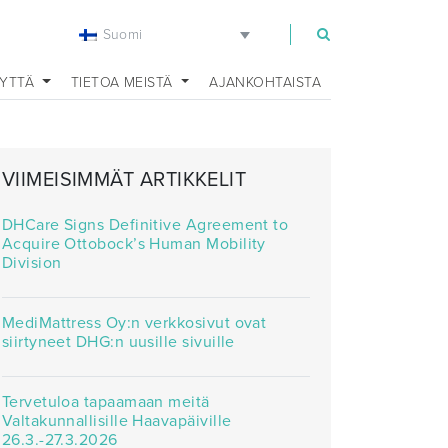
Suomi
EYTTÄ
TIETOA MEISTÄ
AJANKOHTAISTA
VIIMEISIMMÄT ARTIKKELIT
DHCare Signs Definitive Agreement to
Acquire Ottobock’s Human Mobility
Division
MediMattress Oy:n verkkosivut ovat
siirtyneet DHG:n uusille sivuille
Tervetuloa tapaamaan meitä
Valtakunnallisille Haavapäiville
26.3.-27.3.2026