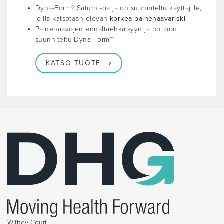
Dyna-Form® Saturn -patja on suunniteltu käyttäjille,
joilla katsotaan olevan
korkea painehaavariski
Painehaavojen ennaltaehkäisyyn ja hoitoon
suunniteltu Dyna-Form™
KATSO TUOTE
Withey Court