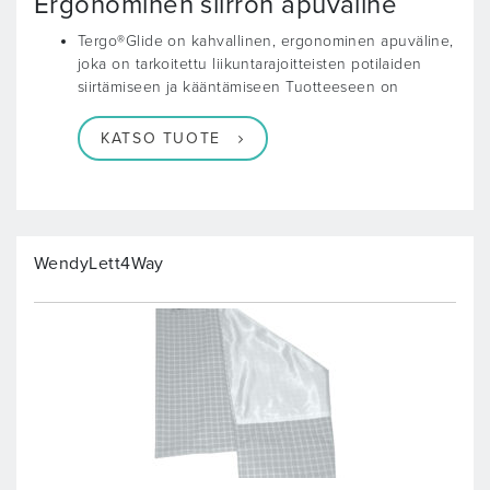
Ergonominen siirron apuväline
Tergo®Glide on kahvallinen, ergonominen apuväline,
joka on tarkoitettu liikuntarajoitteisten potilaiden
siirtämiseen ja kääntämiseen Tuotteeseen on
KATSO TUOTE
WendyLett4Way