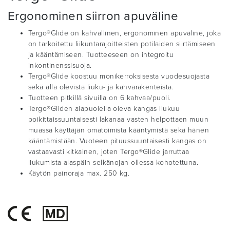
Ergonominen siirron apuväline
Tergo®Glide on kahvallinen, ergonominen apuväline, joka
on tarkoitettu liikuntarajoitteisten potilaiden siirtämiseen
ja kääntämiseen. Tuotteeseen on integroitu
inkontinenssisuoja.
Tergo®Glide koostuu monikerroksisesta vuodesuojasta
sekä alla olevista liuku- ja kahvarakenteista.
Tuotteen pitkillä sivuilla on 6 kahvaa/puoli.
Tergo®Gliden alapuolella oleva kangas liukuu
poikittaissuuntaisesti lakanaa vasten helpottaen muun
muassa käyttäjän omatoimista kääntymistä sekä hänen
kääntämistään. Vuoteen pituussuuntaisesti kangas on
vastaavasti kitkainen, joten Tergo®Glide jarruttaa
liukumista alaspäin selkänojan ollessa kohotettuna.
Käytön painoraja max. 250 kg.