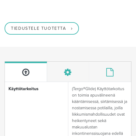
TIEDUSTELE TUOTETTA
Käyttötarkoitus
(Tergo®Glide) Käyttötarkoitus
on toimia apuvälineenä
kääntämisessä, siirtämisessä ja
nostamisessa potilailla, joilla
liikkumismahdollisuudet ovat
heikentyneet sekä
makuualustan
inkontinenssisuojana edellä