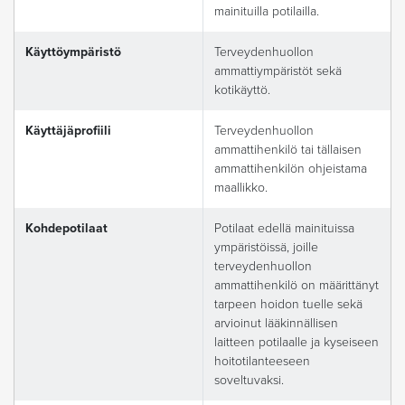
mainituilla potilailla.
Käyttöympäristö
Terveydenhuollon
ammattiympäristöt sekä
kotikäyttö.
Käyttäjäprofiili
Terveydenhuollon
ammattihenkilö tai tällaisen
ammattihenkilön ohjeistama
maallikko.
Kohdepotilaat
Potilaat edellä mainituissa
ympäristöissä, joille
terveydenhuollon
ammattihenkilö on määrittänyt
tarpeen hoidon tuelle sekä
arvioinut lääkinnällisen
laitteen potilaalle ja kyseiseen
hoitotilanteeseen
soveltuvaksi.