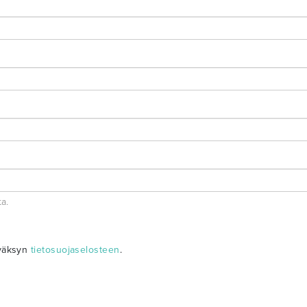
ta.
yväksyn
tietosuojaselosteen
.