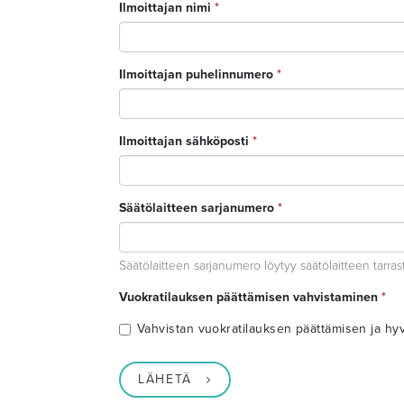
Ilmoittajan nimi
*
Ilmoittajan puhelinnumero
*
Ilmoittajan sähköposti
*
Säätölaitteen sarjanumero
*
Säätölaitteen sarjanumero löytyy säätölaitteen tarras
Vuokratilauksen päättämisen vahvistaminen
*
Vahvistan vuokratilauksen päättämisen ja h
LÄHETÄ