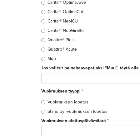
Carital® OptimaJuve
Carital® OptimaCot
Carital® NeoICU
Carital® NeoGiraffe
Quattro® Plus
Quattro® Acute
Muu
Jos valitsit painehaavapatjaksi “Muu”, täytä alla
Vuokrauksen tyyppi
*
Vuokrauksen lopetus
Stand by -vuokrauksen lopetus
Vuokrauksen aloituspäivämäärä
*