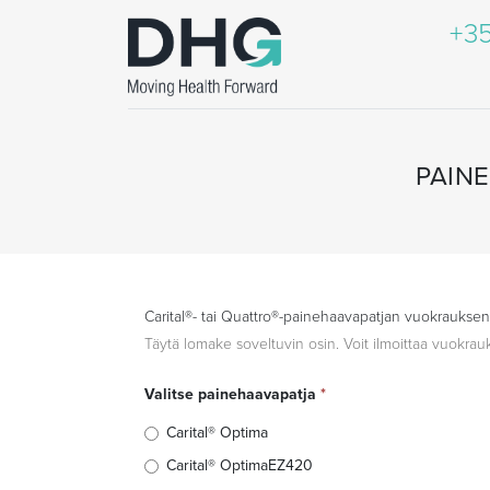
+35
PAIN
Carital®- tai Quattro®-painehaavapatjan vuokrauksen
Täytä lomake soveltuvin osin. Voit ilmoittaa vuokra
Valitse painehaavapatja
*
Carital® Optima
Carital® OptimaEZ420