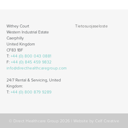
Withey Court
Tietosuojaseloste
Western Industrial Estate
Caerphilly
United Kingdom
CF83 1BF
T:
+44 (0) 800 043 0881
F:
+44 (0) 845 459 9832
info@directhealthcaregroup.com
24/7 Rental & Servicing, United
Kingdom:
T:
+44 (0) 800 879 9289
© Direct Healthcare Group 2026 |
Website by Celf Creative