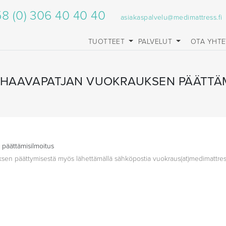
8 (0) 306 40 40 40
asiakaspalvelu@medimattress.fi
TUOTTEET
PALVELUT
OTA YHT
EHAAVAPATJAN VUOKRAUKSEN PÄÄTTÄ
 päättämisilmoitus
uksen päättymisestä myös lähettämällä sähköpostia vuokraus(at)medimattress