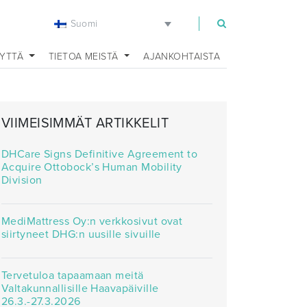
Suomi
EYTTÄ
TIETOA MEISTÄ
AJANKOHTAISTA
VIIMEISIMMÄT ARTIKKELIT
DHCare Signs Definitive Agreement to
Acquire Ottobock’s Human Mobility
Division
MediMattress Oy:n verkkosivut ovat
siirtyneet DHG:n uusille sivuille
Tervetuloa tapaamaan meitä
Valtakunnallisille Haavapäiville
26.3.-27.3.2026