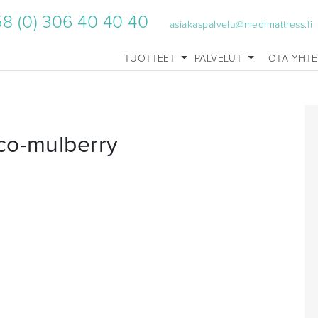
8 (0) 306 40 40 40
asiakaspalvelu@medimattress.fi
TUOTTEET
PALVELUT
OTA YHT
co-mulberry