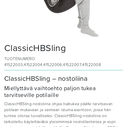
ClassicHBSling
TUOTENUMERO
41522003;41522004;41522006;41522007;41522008
ClassicHBSling – nostoliina
Miellyttävä vaihtoehto paljon tukea
tarvitseville potilaille
ClassicHBSling-nostoliina ohjaa lisätukea päälle tarvitsevan
potilaan mukavaan ja varmaan istuma-asentoon, jossa hän
tuntee olonsa turvalliseksi. ClassicHBSling-nostoliina on
tarkoitettu käytettäväksi yleisimmissä nostotilanteissa ja sopii