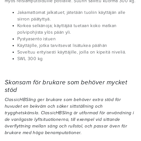
myös reisiamputoiduille potilaille. Suurin sallittu kuorma 300 kg.
Jakamattomat jalkatuet; jätetään tuoliin käyttäjän alle
siirron päätyttyä.
Korkea selkänoja; käyttäjää tuetaan koko matkan
polvipohjista ylös pään yli.
Pystyasento istuen
Käyttäjille, jotka tarvitsevat lisätukea päähän
Soveltuu erityisesti käyttäjille, joilla on kipeitä niveliä.
SWL 300 kg
Skonsam för brukare som behöver mycket
stöd
ClassicHBSling ger brukare som behöver extra stöd för
huvudet en bekväm och säker sittställning och
trygghetskänsla. ClassicHBSling är utformad för användning i
de vanligaste lyftsituationerna, till exempel vid sittande
överflyttning mellan säng och rullstol, och passar även för
brukare med höga benamputationer.