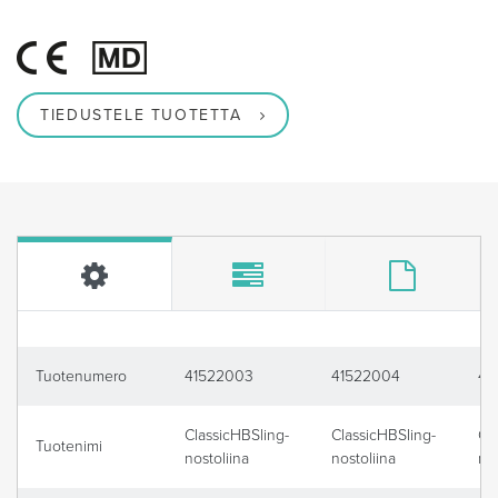
TIEDUSTELE TUOTETTA
Tuotenumero
41522003
41522004
41
ClassicHBSling-
ClassicHBSling-
Cl
Tuotenimi
nostoliina
nostoliina
nos