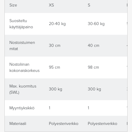
Size
XS
S
M
Suositeltu
20-40 kg
30-60 kg
55
käyttäjäpaino
Nostoistuimen
30 cm
40 cm
48
mitat
Nostoliinan
95 cm
98 cm
10
kokonaiskorkeus
Max. kuormitus
300 kg
300 kg
30
(SWL)
Myyntiyksikkö
1
1
1
Materiaali
Polyesteriverkko
Polyesteriverkko
Po