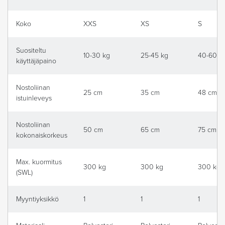
Koko
XXS
XS
S
Suositeltu
10-30 kg
25-45 kg
40-60 k
käyttäjäpaino
Nostoliinan
25 cm
35 cm
48 cm
istuinleveys
Nostoliinan
50 cm
65 cm
75 cm
kokonaiskorkeus
Max. kuormitus
300 kg
300 kg
300 kg
(SWL)
Myyntiyksikkö
1
1
1