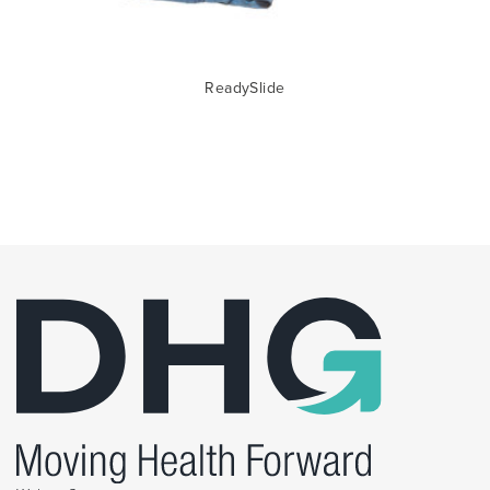
ReadySlide