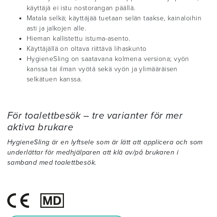
käyttäjä ei istu nostorangan päällä.
Matala selkä; käyttäjää tuetaan selän taakse, kainaloihin
asti ja jalkojen alle.
Hieman kallistettu istuma-asento.
Käyttäjällä on oltava riittävä lihaskunto
HygieneSling on saatavana kolmena versiona; vyön
kanssa tai ilman vyötä sekä vyön ja ylimääräisen
selkätuen kanssa.
För toalettbesök – tre varianter för mer
aktiva brukare
HygieneSling är en lyftsele som är lätt att applicera och som
underlättar för medhjälparen att klä av/på brukaren i
samband med toalettbesök.