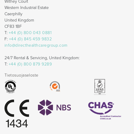
Withey Court
Western Industrial Estate
Caerphilly
United Kingdom
CF83 1BF
T:
+44 (0) 800 043 0881
F:
+44 (0) 845 459 9832
info@directhealthcaregroup.com
24/7 Rental & Servicing, United Kingdom:
T:
+44 (0) 800 879 9289
Tietosuojaseloste