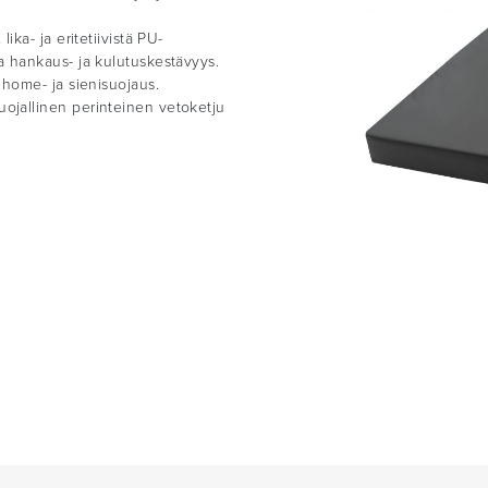
lika- ja eritetiivistä PU-
ea hankaus- ja kulutuskestävyys.
, home- ja sienisuojaus.
uojallinen perinteinen vetoketju