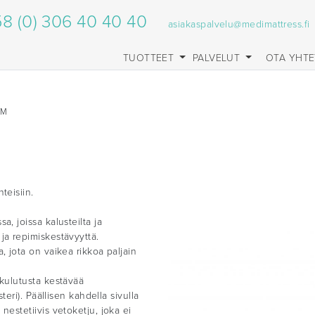
8 (0) 306 40 40 40
asiakaspalvelu@medimattress.fi
TUOTTEET
PALVELUT
OTA YHT
CM
teisiin.
a, joissa kalusteilta ja
ja repimiskestävyyttä.
, jota on vaikea rikkoa paljain
 kulutusta kestävää
steri). Päällisen kahdella sivulla
nestetiivis vetoketju, joka ei