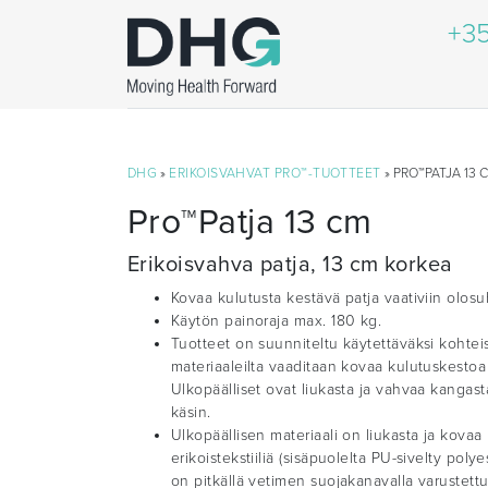
+35
DHG
»
ERIKOISVAHVAT PRO™-TUOTTEET
» PRO™PATJA 13 
Pro™Patja 13 cm
Erikoisvahva patja, 13 cm korkea
Kovaa kulutusta kestävä patja vaativiin olosuh
Käytön painoraja max. 180 kg.
Tuotteet on suunniteltu käytettäväksi kohteiss
materiaaleilta vaaditaan kovaa kulutuskestoa 
Ulkopäälliset ovat liukasta ja vahvaa kangasta
käsin.
Ulkopäällisen materiaali on liukasta ja kovaa
erikoistekstiiliä (sisäpuolelta PU-sivelty polye
on pitkällä vetimen suojakanavalla varustettu 