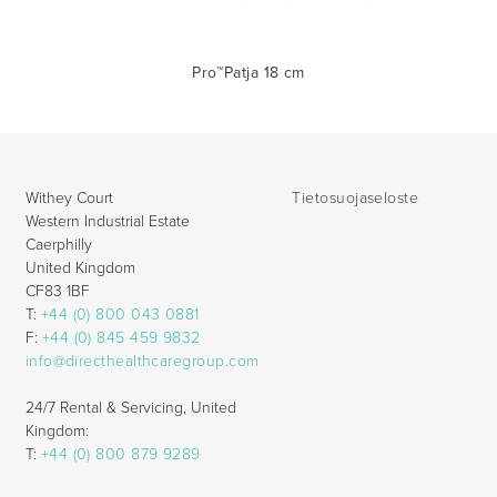
Pro™Patja 18 cm
Withey Court
Tietosuojaseloste
Western Industrial Estate
Caerphilly
United Kingdom
CF83 1BF
T:
+44 (0) 800 043 0881
F:
+44 (0) 845 459 9832
info@directhealthcaregroup.com
24/7 Rental & Servicing, United
Kingdom:
T:
+44 (0) 800 879 9289