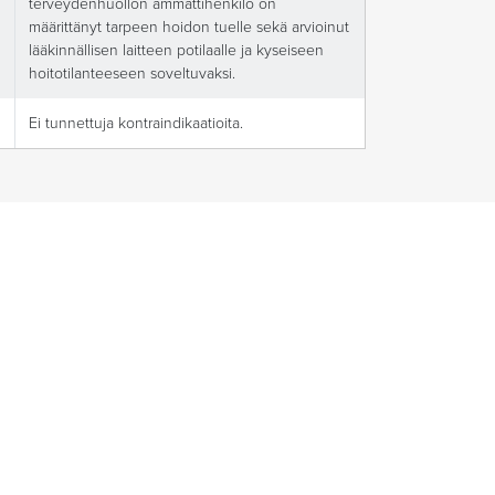
terveydenhuollon ammattihenkilö on
määrittänyt tarpeen hoidon tuelle sekä arvioinut
lääkinnällisen laitteen potilaalle ja kyseiseen
hoitotilanteeseen soveltuvaksi.
Ei tunnettuja kontraindikaatioita.