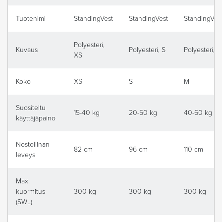
Tuotenimi
StandingVest
StandingVest
StandingVes
Polyesteri,
Kuvaus
Polyesteri, S
Polyesteri, M
XS
Koko
XS
S
M
Suositeltu
15-40 kg
20-50 kg
40-60 kg
käyttäjäpaino
Nostoliinan
82 cm
96 cm
110 cm
leveys
Max.
kuormitus
300 kg
300 kg
300 kg
(SWL)