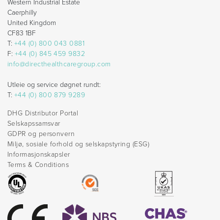
Western Industrial Estate
Caerphilly
United Kingdom
CF83 1BF
T:
+44 (0) 800 043 0881
F:
+44 (0) 845 459 9832
info@directhealthcaregroup.com
Utleie og service døgnet rundt:
T:
+44 (0) 800 879 9289
DHG Distributor Portal
Selskapssamsvar
GDPR og personvern
Miljø, sosiale forhold og selskapstyring (ESG)
Informasjonskapsler
Terms & Conditions