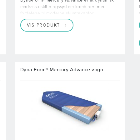
Dyna-Form® Mercury Advance
er et dynamisk
madrassutskiftningssystem kombinert med
fordelene til moderne skumteknologi
VIS PRODUKT
Dyna-Form® Mercury Advance vogn