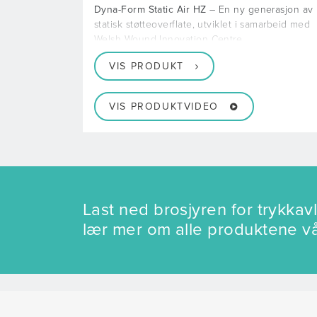
Dyna-Form Static Air HZ
– En ny generasjon av
statisk støtteoverflate, utviklet i samarbeid med
Welsh Wound Innovation Centre
VIS PRODUKT
VIS PRODUKTVIDEO
Last ned brosjyren for trykka
lær mer om alle produktene v