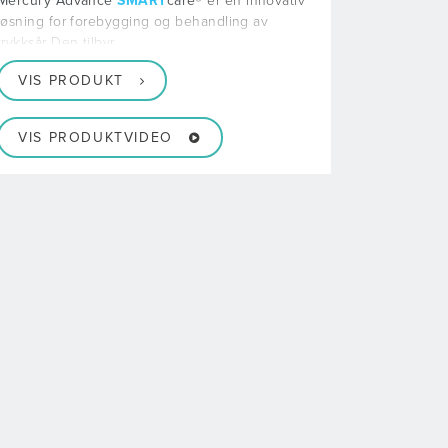
Mercury Advance
SMART
care®
er en innovativ
løsning for forebygging og behandling av
trykksår Den tilbyr
VIS PRODUKT
VIS PRODUKTVIDEO