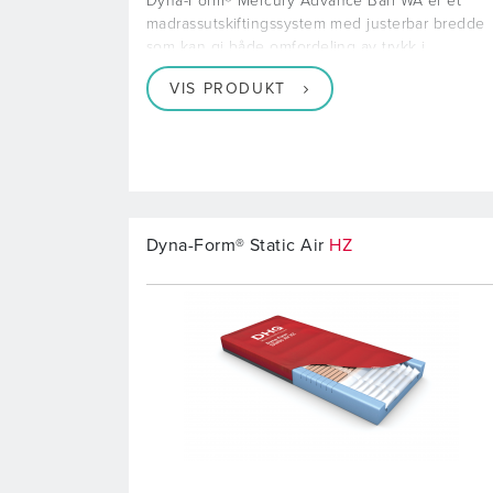
Dyna-Form® Mercury Advance Bari WA er et
madrassutskiftingssystem med justerbar bredde
som kan gi både omfordeling av trykk i
VIS PRODUKT
Dyna-Form® Static Air
HZ