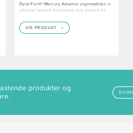
Dyna-Form® Mercury Advance vognmadrass
er
utformet spesielt for brukere som anses å ha
VIS PRODUKT
vlastende produkter og
DOWN
åre.