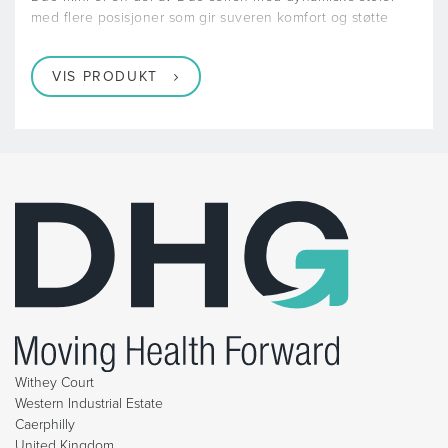
med flere posisjoner som gir suveren komfort og støtte
VIS PRODUKT
Withey Court
Western Industrial Estate
Caerphilly
United Kingdom