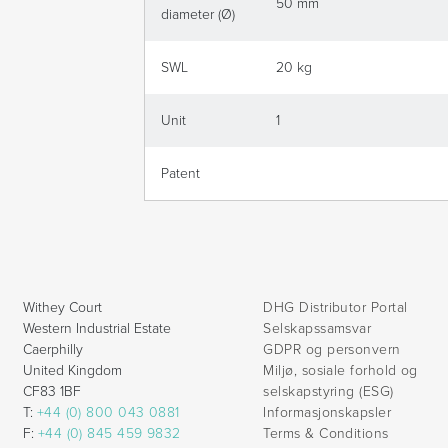
50 mm
diameter (Ø)
SWL
20 kg
Unit
1
Patent
Withey Court
DHG Distributor Portal
Western Industrial Estate
Selskapssamsvar
Caerphilly
GDPR og personvern
United Kingdom
Miljø, sosiale forhold og
CF83 1BF
selskapstyring (ESG)
T:
+44 (0) 800 043 0881
Informasjonskapsler
F:
+44 (0) 845 459 9832
Terms & Conditions