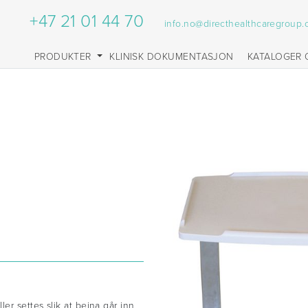
+47 21 01 44 70
info.no@directhealthcaregroup
PRODUKTER
KLINISK DOKUMENTASJON
KATALOGER 
d
r settes slik at beina går inn