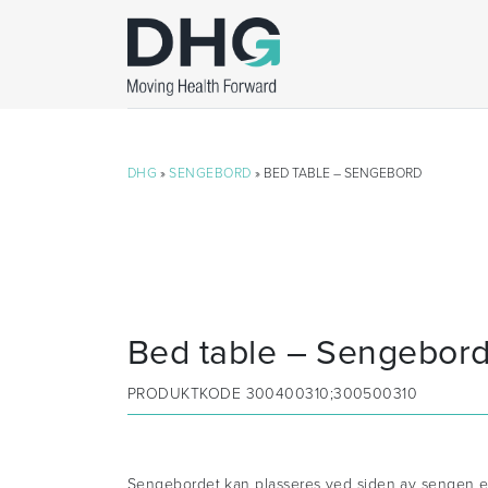
DHG
»
SENGEBORD
» BED TABLE – SENGEBORD
Bed table – Sengebor
PRODUKTKODE
300400310;300500310
Sengebordet kan plasseres ved siden av sengen elle