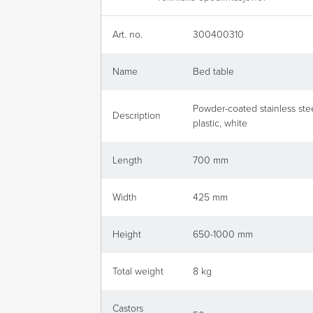
Art. no.
300400310
Name
Bed table
Powder-coated stainless ste
Description
plastic, white
Length
700 mm
Width
425 mm
Height
650-1000 mm
Total weight
8 kg
Castors