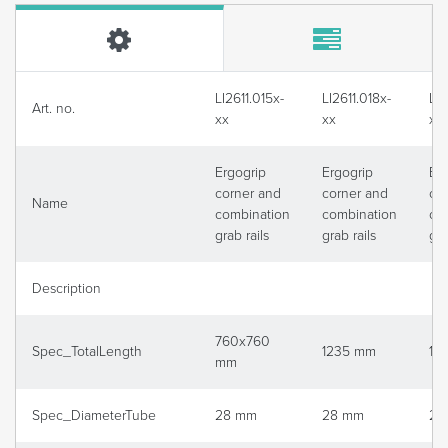
LI2611.015x-
LI2611.018x-
LI2
Art. no.
xx
xx
xx
Ergogrip
Ergogrip
Er
corner and
corner and
co
Name
combination
combination
co
grab rails
grab rails
gra
Description
760x760
Spec_TotalLength
1235 mm
13
mm
Spec_DiameterTube
28 mm
28 mm
28