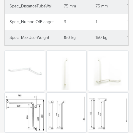
Spec_DistanceTubeWall
75 mm
75 mm
75
Spec_NumberOfFlanges
3
1
1
Spec_MaxUserWeight
150 kg
150 kg
15