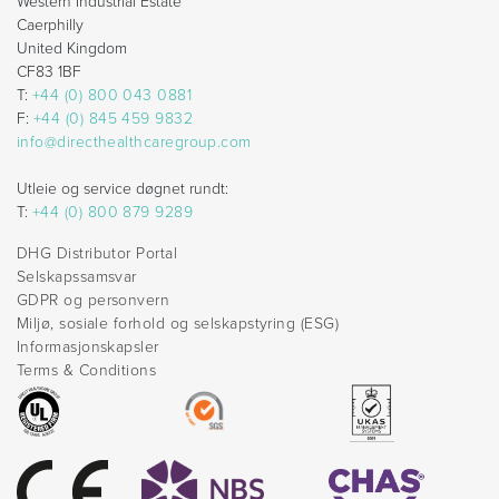
Western Industrial Estate
Caerphilly
United Kingdom
CF83 1BF
T:
+44 (0) 800 043 0881
F:
+44 (0) 845 459 9832
info@directhealthcaregroup.com
Utleie og service døgnet rundt:
T:
+44 (0) 800 879 9289
DHG Distributor Portal
Selskapssamsvar
GDPR og personvern
Miljø, sosiale forhold og selskapstyring (ESG)
Informasjonskapsler
Terms & Conditions