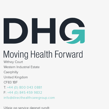
Withey Court
Western Industrial Estate
Caerphilly
United Kingdom
CF83 1BF
T:
+44 (0) 800 043 0881
F:
+44 (0) 845 459 9832
info@directhealthcaregroup.com
Utleie og service døgnet rundt: