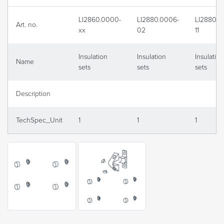
LI2860.0000-
LI2880.0006-
LI2880.0
Art. no.
xx
02
11
Insulation
Insulation
Insulation
Name
sets
sets
sets
Description
TechSpec_Unit
1
1
1