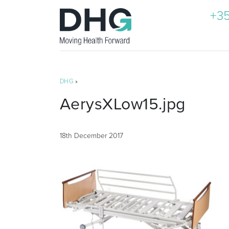
+35
DHG
»
AerysXLow15.jpg
18th December 2017