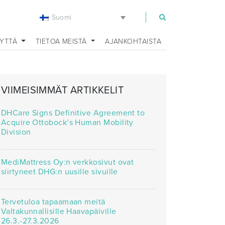
Suomi
EYTTÄ
TIETOA MEISTÄ
AJANKOHTAISTA
VIIMEISIMMÄT ARTIKKELIT
DHCare Signs Definitive Agreement to
Acquire Ottobock’s Human Mobility
Division
MediMattress Oy:n verkkosivut ovat
siirtyneet DHG:n uusille sivuille
Tervetuloa tapaamaan meitä
Valtakunnallisille Haavapäiville
26.3.-27.3.2026