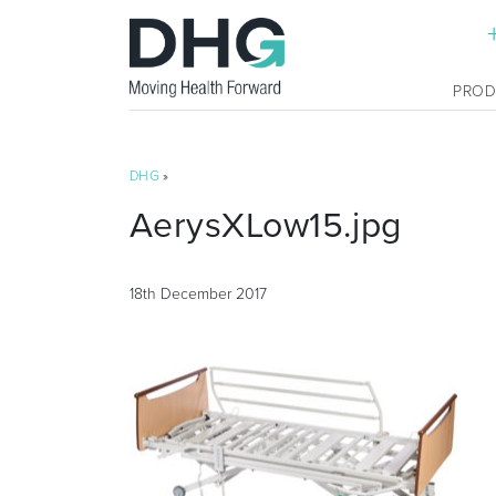
PRO
DHG
»
AerysXLow15.jpg
18th December 2017