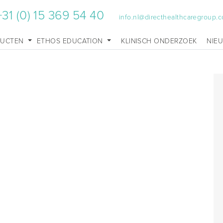
+31 (0) 15 369 54 40
info.nl@directhealthcaregroup.
DUCTEN
ETHOS EDUCATION
KLINISCH ONDERZOEK
NIE