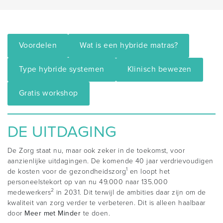
Voordelen
Wat is een hybride matras?
Type hybride systemen
Klinisch bewezen
Gratis workshop
DE UITDAGING
De Zorg staat nu, maar ook zeker in de toekomst, voor
aanzienlijke uitdagingen. De komende 40 jaar verdrievoudigen
1
de kosten voor de gezondheidszorg
en loopt het
personeelstekort op van nu 49.000 naar 135.000
2
medewerkers
in 2031. Dit terwijl de ambities daar zijn om de
kwaliteit van zorg verder te verbeteren. Dit is alleen haalbaar
door
Meer met Minder
te doen.