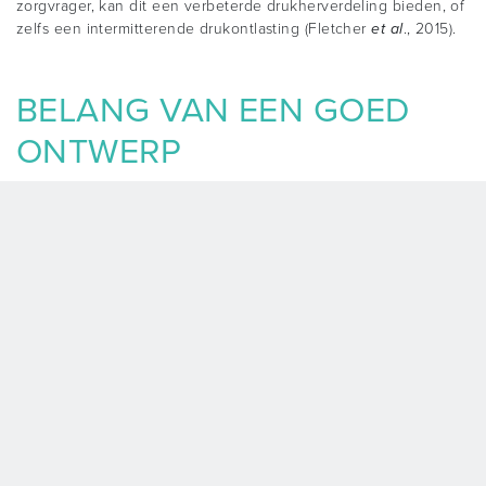
zorgvrager, kan dit een verbeterde drukherverdeling bieden, of
zelfs een intermitterende drukontlasting (Fletcher
et al
., 2015).
BELANG VAN EEN GOED
ONTWERP
De manier waarop een hybride matras is opgebouwd heeft
grote consequenties voor het type therapie dat het kan bieden.
Er zijn twee manieren waarop een hybride matras opgebouwd
kan worden.
Schuim over luchtcel
Dit zijn hybride systemen waar een laag schuim boven op de
luchtcellen is geplaatst. De schuimlaag dempt als het ware de
effectiviteit van de luchtcellen eronder, waardoor er geen
sprake is van een luchtwisselsysteem met drukontlasting zodra
de pomp wordt aangesloten. Er is eerder sprake van actieve
herverdeling bij een constante lage druk.