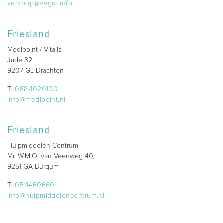
verkoop@vegro.info
Friesland
Medipoint / Vitalis
Jade 32,
9207 GL Drachten
T:
088-1020100
info@medipoint.nl
Friesland
Hulpmiddelen Centrum
Mr. W.M.O. van Veenweg 40,
9251 GA Burgum
T:
0511460660
info@hulpmiddelencentrum.nl