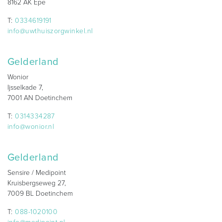
8162 AK Epe
T:
0334619191
info@uwthuiszorgwinkel.nl
Gelderland
Wonior
Ijsselkade 7,
7001 AN Doetinchem
T:
0314334287
info@wonior.nl
Gelderland
Sensire / Medipoint
Kruisbergseweg 27,
7009 BL Doetinchem
T:
088-1020100