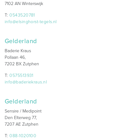
7102 AN Winterswijk
T:
0543520781
info@elsinghorst-tegels.nl
Gelderland
Baderie Kraus
Pollaan 46,
7202 BX Zutphen
T:
0575513931
info@baderiekraus.nl
Gelderland
Sensire / Medipoint
Den Elterweg 77,
7207 AE Zutphen
T:
088-1020100