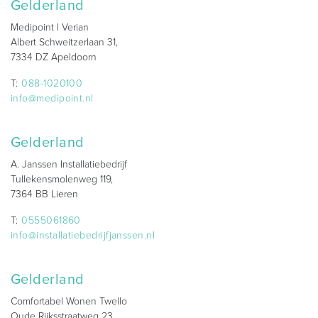
Gelderland
Medipoint l Verian
Albert Schweitzerlaan 31,
7334 DZ Apeldoorn
T:
088-1020100
info@medipoint.nl
Gelderland
A. Janssen Installatiebedrijf
Tullekensmolenweg 119,
7364 BB Lieren
T:
0555061860
info@installatiebedrijfjanssen.nl
Gelderland
Comfortabel Wonen Twello
Oude Rijksstraatweg 23,