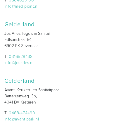
T:
088-1020100
info@medipoint.nl
Gelderland
Jos Aries Tegels & Sanitair
Edisonstraat 54,
6902 PK Zevenaar
T:
0316528438
info@josaries.nl
Gelderland
Avanti Keuken- en Sanitairpark
Batterijenweg 13b,
4041 DA Kesteren
T:
0488-474490
info@avantipark.nl