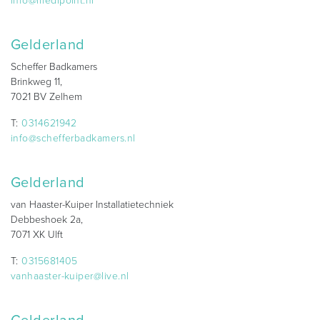
info@medipoint.nl
Gelderland
Scheffer Badkamers
Brinkweg 11,
7021 BV Zelhem
T:
0314621942
info@schefferbadkamers.nl
Gelderland
van Haaster-Kuiper Installatietechniek
Debbeshoek 2a,
7071 XK Ulft
T:
0315681405
vanhaaster-kuiper@live.nl