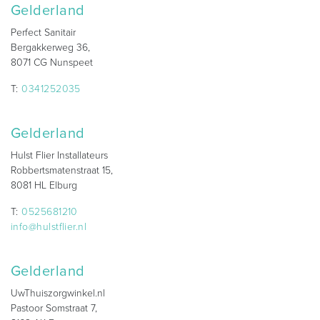
Gelderland
Perfect Sanitair
Bergakkerweg 36,
8071 CG Nunspeet
T:
0341252035
Gelderland
Hulst Flier Installateurs
Robbertsmatenstraat 15,
8081 HL Elburg
T:
0525681210
info@hulstflier.nl
Gelderland
UwThuiszorgwinkel.nl
Pastoor Somstraat 7,