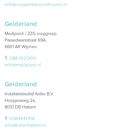
info@zorgwinkelvoorthuizen.nl
Gelderland
Medipoint / ZZG zorggroep
Passedwarsstraat 69A,
6601 AR Wijchen
T:
088-1020100
info@medipoint.nl
Gelderland
Installatiebedrijf Koller B.V.
Hoopjesweg 2a,
8051 DB Hattem
T:
0384441708
info@kollerhattem.nl