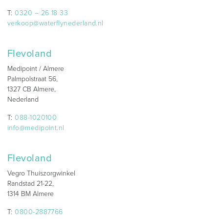
T:
0320 – 26 18 33
verkoop@waterflynederland.nl
Flevoland
Medipoint / Almere
Palmpolstraat 56,
1327 CB Almere,
Nederland
T:
088-1020100
info@medipoint.nl
Flevoland
Vegro Thuiszorgwinkel
Randstad 21-22,
1314 BM Almere
T:
0800-2887766