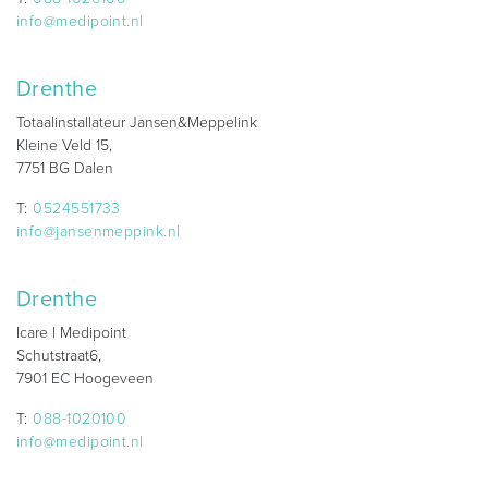
info@medipoint.nl
Drenthe
Totaalinstallateur Jansen&Meppelink
Kleine Veld 15,
7751 BG Dalen
T:
0524551733
info@jansenmeppink.nl
Drenthe
Icare l Medipoint
Schutstraat6,
7901 EC Hoogeveen
T:
088-1020100
info@medipoint.nl