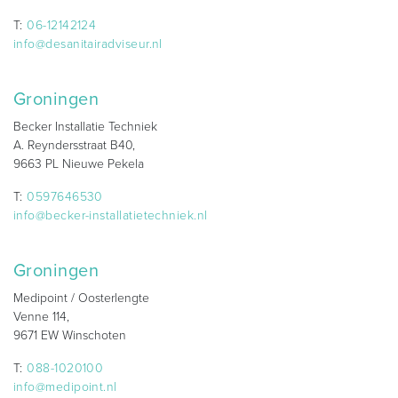
T:
06-12142124
info@desanitairadviseur.nl
Groningen
Becker Installatie Techniek
A. Reyndersstraat B40,
9663 PL Nieuwe Pekela
T:
0597646530
info@becker-installatietechniek.nl
Groningen
Medipoint / Oosterlengte
Venne 114,
9671 EW Winschoten
T:
088-1020100
info@medipoint.nl