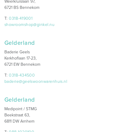
Weerkruislaan 97,
6721 BS Bennekom
T:
0318-419001
showroomshop@ginkel.nu
Gelderland
Baderie Geels
Kerkhoflaan 17-23,
6721 EW Bennekom
T:
0318-434500
baderie@geelswoonwarenhuis.nl
Gelderland
Medipoint / STMG
Beekstraat 63,
6811 DW Arnhem