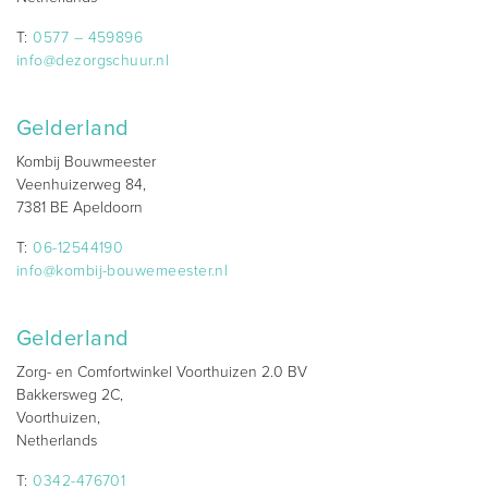
T:
0577 – 459896
info@dezorgschuur.nl
Gelderland
Kombij Bouwmeester
Veenhuizerweg 84,
7381 BE Apeldoorn
T:
06-12544190
info@kombij-bouwemeester.nl
Gelderland
Zorg- en Comfortwinkel Voorthuizen 2.0 BV
Bakkersweg 2C,
Voorthuizen,
Netherlands
T:
0342-476701