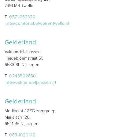
7391 MB Twello
T:
0571-262320
info@comfortabelwonentwello.nl
Gelderland
Vakhandel Janssen
Heidebloemstraat 61,
6533 SL Nijmegen
T:
0243502830
info@vakhandeljanssen.nl
Gelderland
Medipoint / ZZG zorggroep
Marialaan 120,
6541 RP Nijmegen
T:
088-1020100