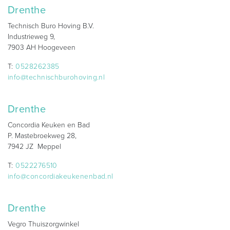
Drenthe
Technisch Buro Hoving B.V.
Industrieweg 9,
7903 AH Hoogeveen
T:
0528262385
info@technischburohoving.nl
Drenthe
Concordia Keuken en Bad
P. Mastebroekweg 28,
7942 JZ Meppel
T:
0522276510
info@concordiakeukenenbad.nl
Drenthe
Vegro Thuiszorgwinkel