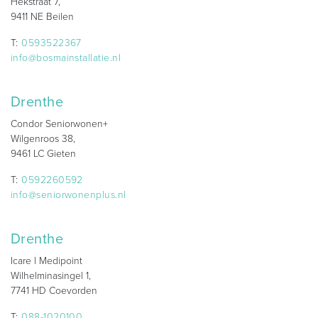
Hekstraat 7,
9411 NE Beilen
T:
0593522367
info@bosmainstallatie.nl
Drenthe
Condor Seniorwonen+
Wilgenroos 38,
9461 LC Gieten
T:
0592260592
info@seniorwonenplus.nl
Drenthe
Icare l Medipoint
Wilhelminasingel 1,
7741 HD Coevorden
T:
088-1020100