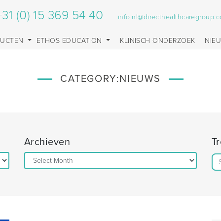
+31 (0) 15 369 54 40
info.nl@directhealthcaregroup.
DUCTEN
ETHOS EDUCATION
KLINISCH ONDERZOEK
NIE
CATEGORY:
NIEUWS
Archieven
T
Archieven