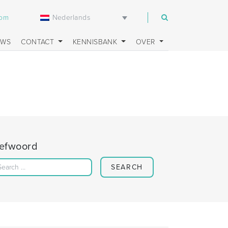
Nederlands
com
UWS
CONTACT
KENNISBANK
OVER
refwoord
Search for: