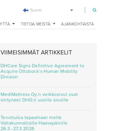
Suomi
EYTTÄ
TIETOA MEISTÄ
AJANKOHTAISTA
VIIMEISIMMÄT ARTIKKELIT
DHCare Signs Definitive Agreement to
Acquire Ottobock’s Human Mobility
Division
MediMattress Oy:n verkkosivut ovat
siirtyneet DHG:n uusille sivuille
Tervetuloa tapaamaan meitä
Valtakunnallisille Haavapäiville
26.3.-27.3.2026