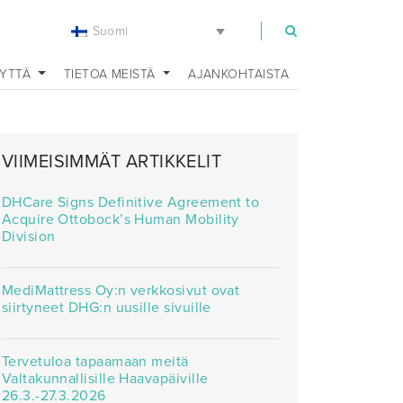
Suomi
EYTTÄ
TIETOA MEISTÄ
AJANKOHTAISTA
VIIMEISIMMÄT ARTIKKELIT
DHCare Signs Definitive Agreement to
Acquire Ottobock’s Human Mobility
Division
MediMattress Oy:n verkkosivut ovat
siirtyneet DHG:n uusille sivuille
Tervetuloa tapaamaan meitä
Valtakunnallisille Haavapäiville
26.3.-27.3.2026