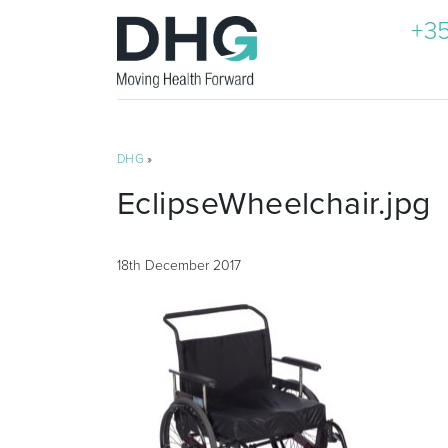
+35
DHG
»
EclipseWheelchair.jpg
18th December 2017