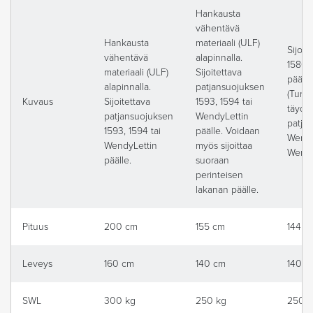
Hankausta
vähentävä
Hankausta
materiaali (ULF)
Sijoit
vähentävä
alapinnalla.
1580,
materiaali (ULF)
Sijoitettava
päälle
alapinnalla.
patjansuojuksen
(Turn
Kuvaus
Sijoitettava
1593, 1594 tai
täyde
patjansuojuksen
WendyLettin
patjan
1593, 1594 tai
päälle. Voidaan
Wendy
WendyLettin
myös sijoittaa
Wend
päälle.
suoraan
perinteisen
lakanan päälle.
Pituus
200 cm
155 cm
144 c
Leveys
160 cm
140 cm
140 c
SWL
300 kg
250 kg
250 k