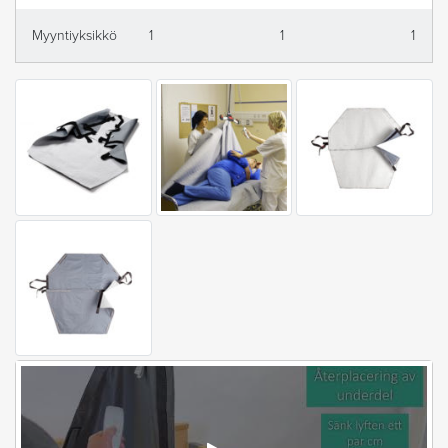
Myyntiyksikkö
1
1
1