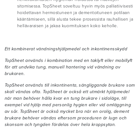
sitomisessa. TopSheet soveltuu hyvin myös palliatiivisesti
hoidettavan hermostuneen ja dementoituneen potilaan
kääntämiseen, sillä alusta tekee prosessista rauhallisen ja
hellävaraisen ja jakaa kuormituksen koko keholle.
Ett kombinerat vändningshjälpmedel och inkontinensskydd
TopSheet används i kombination med en taklyft eller mobillyft
för att undvika tung, manuell hantering vid vändning av
brukaren.
TopSheet används till inkontinenta, sängliggande brukare som
skall vändas ofta. TopSheet är också ett utmärkt hjälpmedel
när man behöver hålla kvar en tung brukare i sidoläge, till
exempel vid hjälp med personlig hygien eller vid omläggning
av sår. TopSheet är också mycket bra när en orolig, dement
brukare behöver vändas eftersom proceduren är lugn och
skonsam och tyngden fördelas över hela kroppsytan.