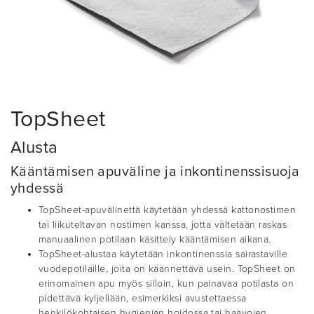
TopSheet
Alusta
Kääntämisen apuväline ja inkontinenssisuoja
yhdessä
TopSheet-apuvälinettä käytetään yhdessä kattonostimen
tai liikuteltavan nostimen kanssa, jotta vältetään raskas
manuaalinen potilaan käsittely kääntämisen aikana.
TopSheet-alustaa käytetään inkontinenssia sairastaville
vuodepotilaille, joita on käännettävä usein. TopSheet on
erinomainen apu myös silloin, kun painavaa potilasta on
pidettävä kyljellään, esimerkiksi avustettaessa
henkilökohtaisen hygienian hoidossa tai haavojen