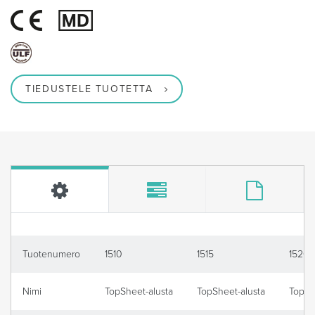
TIEDUSTELE TUOTETTA
Tuotenumero
1510
1515
1520
Nimi
TopSheet-alusta
TopSheet-alusta
TopSh