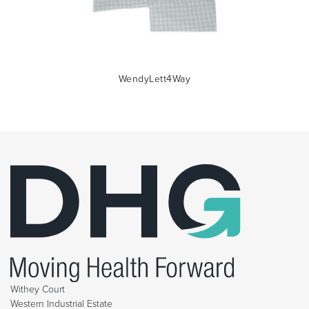
WendyLett4Way
Withey Court
Western Industrial Estate