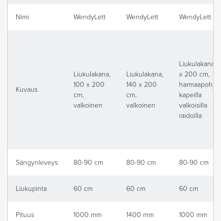
Nimi
WendyLett
WendyLett
WendyLett
Liukulakana, 
Liukulakana,
Liukulakana,
x 200 cm,
100 x 200
140 x 200
harmaapohjai
Kuvaus
cm,
cm,
kapeilla
valkoinen
valkoinen
valkoisilla
raidoilla
Sängynleveys
80-90 cm
80-90 cm
80-90 cm
Liukupinta
60 cm
60 cm
60 cm
Pituus
1000 mm
1400 mm
1000 mm