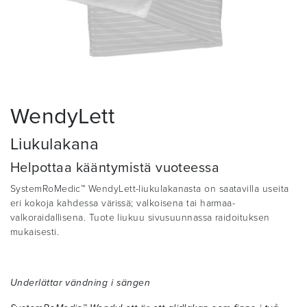
WendyLett
Liukulakana
Helpottaa kääntymistä vuoteessa
SystemRoMedic™ WendyLett-liukulakanasta on saatavilla useita
eri kokoja kahdessa värissä; valkoisena tai harmaa-
valkoraidallisena. Tuote liukuu sivusuunnassa raidoituksen
mukaisesti.
Underlättar vändning i sängen