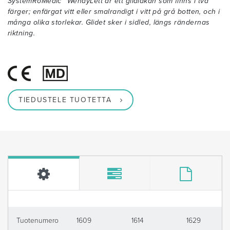
SystemRoMedic™ WendyLett är ett glidlakan som finns i två
färger; enfärgat vitt eller smalrandigt i vitt på grå botten, och i
många olika storlekar. Glidet sker i sidled, längs rändernas
riktning.
TIEDUSTELE TUOTETTA
Tuotenumero
1609
1614
1629