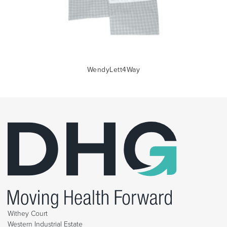
WendyLett4Way
Withey Court
Western Industrial Estate