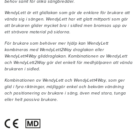
behov samt för olika sängbredder.
WendyLett
är ett glidlakan som gör de enklare för brukare att
vända sig i sängen. WendyLett har ett glatt mittparti som gör
att brukaren glider mycket bra i sidled men bromsas upp av
ett strävare material på sidorna.
För brukare som behöver mer hjälp kan
WendyLett
kombineras med WendyLett2Way
draglakan eller
WendyLett4Way gliddraglakan. Kombinationen av WendyLett
och WendyLett2Way gör det enkelt för medhjälparen att vända
brukaren i sidled.
Kombinationen av WendyLett och WendyLett4Way
, som ger
glid i fyra riktningar, möjliggör enkel och bekväm vändning
och positionering av brukare i säng, även med stora, tunga
eller helt passiva brukare.