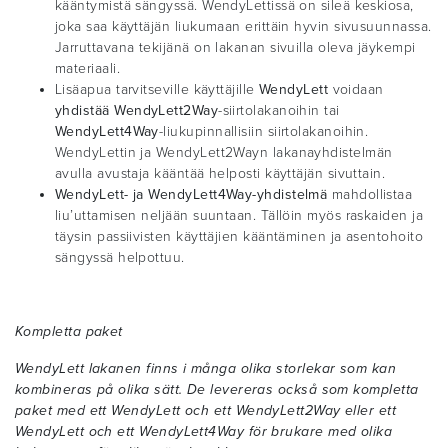
kääntymistä sängyssä. WendyLettissä on sileä keskiosa,
joka saa käyttäjän liukumaan erittäin hyvin sivusuunnassa.
Jarruttavana tekijänä on lakanan sivuilla oleva jäykempi
materiaali.
Lisäapua tarvitseville käyttäjille
WendyLett
voidaan
yhdistää
WendyLett2Way
-siirtolakanoihin tai
WendyLett4Way
-liukupinnallisiin siirtolakanoihin.
WendyLettin ja WendyLett2Wayn lakanayhdistelmän
avulla avustaja kääntää helposti käyttäjän sivuttain.
WendyLett- ja WendyLett4Way-yhdistelmä
mahdollistaa
liu’uttamisen neljään suuntaan. Tällöin myös raskaiden ja
täysin passiivisten käyttäjien kääntäminen ja asentohoito
sängyssä helpottuu.
Kompletta paket
WendyLett lakanen finns i många olika storlekar som kan
kombineras på olika sätt. De levereras också som kompletta
paket med ett WendyLett och ett WendyLett2Way eller ett
WendyLett och ett WendyLett4Way för brukare med olika