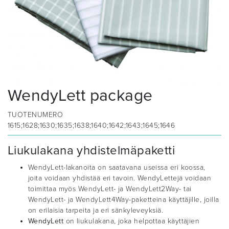
WendyLett package
TUOTENUMERO
1615;1628;1630;1635;1638;1640;1642;1643;1645;1646
Liukulakana yhdistelmäpaketti
WendyLett-lakanoita on saatavana useissa eri koossa,
joita voidaan yhdistää eri tavoin. WendyLettejä voidaan
toimittaa myös WendyLett- ja WendyLett2Way- tai
WendyLett- ja WendyLett4Way-paketteina käyttäjille, joilla
on erilaisia ​​tarpeita ja eri sänkyleveyksiä.
WendyLett
on liukulakana, joka helpottaa käyttäjien