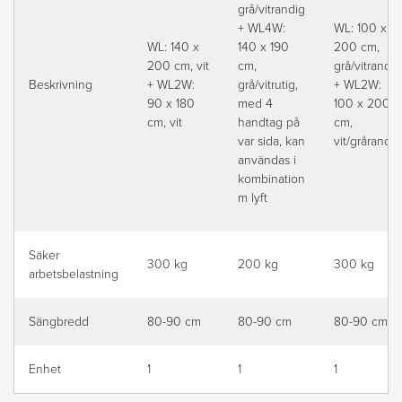
grå/vitrandig
+ WL4W:
WL: 100 x
WL: 140 x
140 x 190
200 cm,
200 cm, vit
cm,
grå/vitrandig
Beskrivning
+ WL2W:
grå/vitrutig,
+ WL2W:
90 x 180
med 4
100 x 200
cm, vit
handtag på
cm,
var sida, kan
vit/grårandig
användas i
kombination
m lyft
Säker
300 kg
200 kg
300 kg
arbetsbelastning
Sängbredd
80-90 cm
80-90 cm
80-90 cm
Enhet
1
1
1