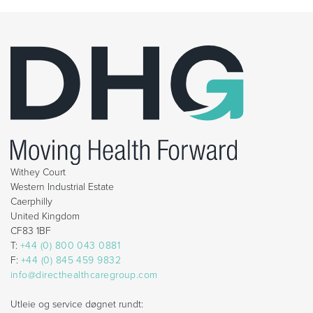
Withey Court
Western Industrial Estate
Caerphilly
United Kingdom
CF83 1BF
T:
+44 (0) 800 043 0881
F:
+44 (0) 845 459 9832
info@directhealthcaregroup.com
Utleie og service døgnet rundt: