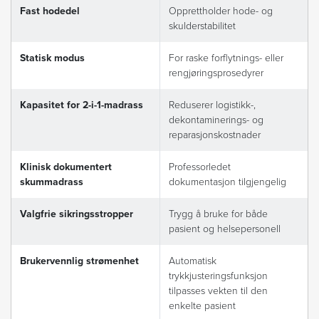
Fast hodedel
Opprettholder hode- og
skulderstabilitet
Statisk modus
For raske forflytnings- eller
rengjøringsprosedyrer
Kapasitet for 2-i-1-madrass
Reduserer logistikk-,
dekontaminerings- og
reparasjonskostnader
Klinisk dokumentert
Professorledet
skummadrass
dokumentasjon tilgjengelig
Valgfrie sikringsstropper
Trygg å bruke for både
pasient og helsepersonell
Brukervennlig strømenhet
Automatisk
trykkjusteringsfunksjon
tilpasses vekten til den
enkelte pasient