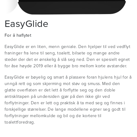
EasyGlide
For å haflytet
EasyGlide er en liten, menn geniale. Den hjelper til ved vedflyt
franinger fra lene til seng, toalett, bilsete og mange andre
steder der det er ønskelig å slå seg ned. Den er spesielt egnet
for åse høyde 2019 eller å bygge bro mellom korte avstander.
EasyGlide er bøyelig og smart å plassere foran hjulens hjul for å
unngå rett og som skjerming mot støv og smuss. Med den
glatte overflaten er det lett å forflytte seg og den doble
antisklitapen på undersiden gjør på den ikke glir ved
forflytninger. Den er lett og praktisk å ta med seg og finnes i
forskjellige størrelser. De lange modellene egner seg godt til
forflytninger mellomkulde og bil og de kortere til
toalettforedrag.