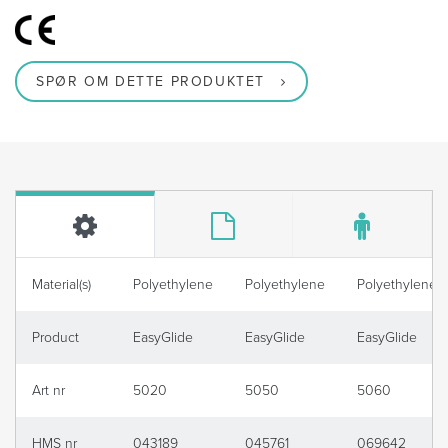
SPØR OM DETTE PRODUKTET
Material(s)
Polyethylene
Polyethylene
Polyethylene
Product
EasyGlide
EasyGlide
EasyGlide
Art nr
5020
5050
5060
HMS nr
043189
045761
069642