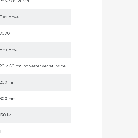
Polyester velvet
FlexiMove
3030
FlexiMove
20 x 60 cm, polyester velvet inside
200 mm
600 mm
150 kg
1