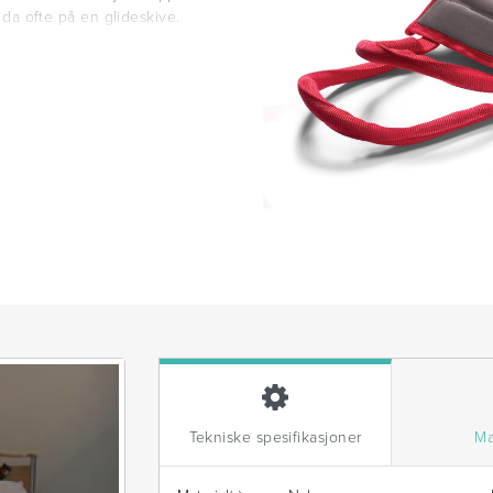
– da ofte på en glideskive.
Tekniske spesifikasjoner
Ma