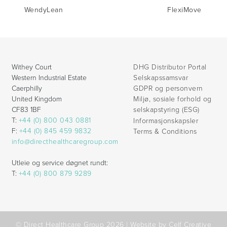
WendyLean
FlexiMove
Withey Court
DHG Distributor Portal
Western Industrial Estate
Selskapssamsvar
Caerphilly
GDPR og personvern
United Kingdom
Miljø, sosiale forhold og
CF83 1BF
selskapstyring (ESG)
T:
+44 (0) 800 043 0881
Informasjonskapsler
F:
+44 (0) 845 459 9832
Terms & Conditions
info@directhealthcaregroup.com
Utleie og service døgnet rundt:
T:
+44 (0) 800 879 9289
© Direct Healthcare Group 2026 |
Website by Celf Creative