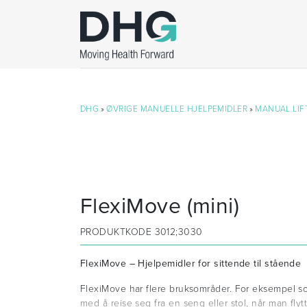
DHG
»
ØVRIGE MANUELLE HJELPEMIDLER
»
MANUAL LIF
FlexiMove (mini)
PRODUKTKODE
3012;3030
FlexiMove – Hjelpemidler for sittende til stående
FlexiMove har flere bruksområder. For eksempel s
med å reise seg fra en seng eller stol, når man fly