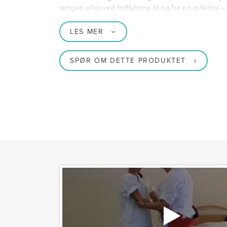
sengen eller ved forflytning til og fra en rullestol 
LES MER
SPØR OM DETTE PRODUKTET