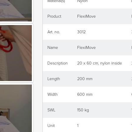
Material(s)
Nylon
Product
FlexiMove
Art. no.
3012
Name
FlexiMove
Description
20 x 60 cm, nylon inside
Length
200 mm
Width
600 mm
SWL
150 kg
Unit
1