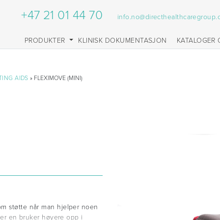
+47 21 01 44 70
info.no@directhealthcaregroup
PRODUKTER
KLINISK DOKUMENTASJON
KATALOGER 
TING AIDS
» FLEXIMOVE (MINI)
om støtte når man hjelper noen
tter en bruker høyere opp i