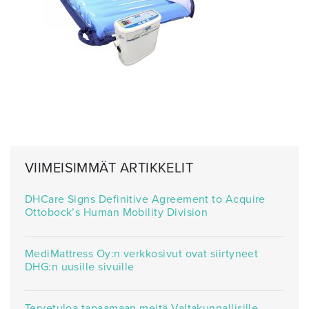
VIIMEISIMMÄT ARTIKKELIT
DHCare Signs Definitive Agreement to Acquire
Ottobock’s Human Mobility Division
MediMattress Oy:n verkkosivut ovat siirtyneet
DHG:n uusille sivuille
Tervetuloa tapaamaan meitä Valtakunnallisille