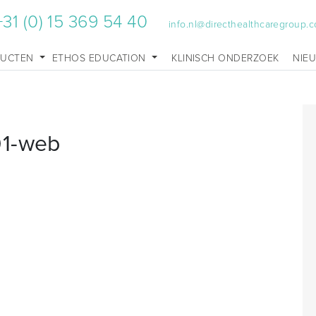
+31 (0) 15 369 54 40
info.nl@directhealthcaregroup.
DUCTEN
ETHOS EDUCATION
KLINISCH ONDERZOEK
NIE
01-web