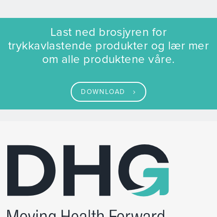
Last ned brosjyren for
trykkavlastende produkter og lær mer
om alle produktene våre.
DOWNLOAD