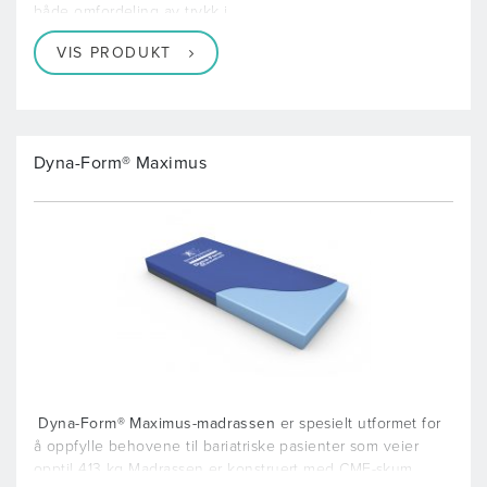
både omfordeling av trykk i
VIS PRODUKT
Dyna-Form® Maximus
Dyna-Form® Maximus-madrassen
er spesielt utformet for
å oppfylle behovene til bariatriske pasienter som veier
opptil 413 kg Madrassen er konstruert med CME-skum