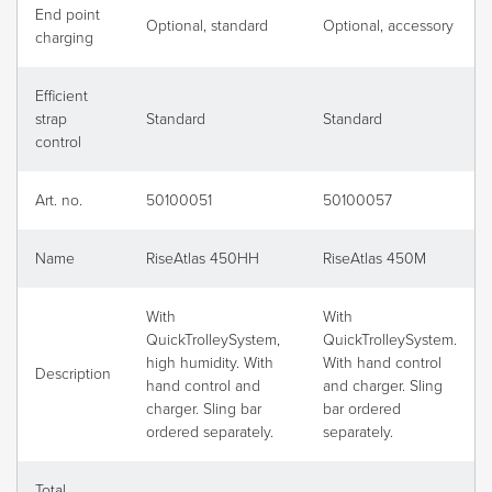
End point
Optional, standard
Optional, accessory
charging
Efficient
strap
Standard
Standard
control
Art. no.
50100051
50100057
Name
RiseAtlas 450HH
RiseAtlas 450M
With
With
QuickTrolleySystem,
QuickTrolleySystem.
high humidity. With
With hand control
Description
hand control and
and charger. Sling
charger. Sling bar
bar ordered
ordered separately.
separately.
Total