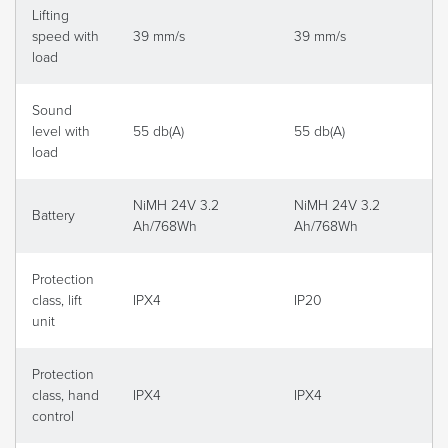
Lifting
speed with
39 mm/s
39 mm/s
load
Sound
level with
55 db(A)
55 db(A)
load
NiMH 24V 3.2
NiMH 24V 3.2
Battery
Ah/768Wh
Ah/768Wh
Protection
class, lift
IPX4
IP20
unit
Protection
class, hand
IPX4
IPX4
control