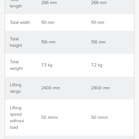
266 mm
266 mm
length
Total width
151 mm
151 mm
Total
156 mm
156 mm
height
Total
7.3 kg
7.2 kg
weight
Lifting
2400 mm
2400 mm
range
Lifting
speed
50 mm/s
50 mm/s
without
load