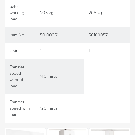
Safe
working
205 kg
205 kg
load
Item No.
50100051
50100057
Unit
1
1
Transfer
speed
140 mm/s
without
load
Transfer
speed with
120 mm/s
load