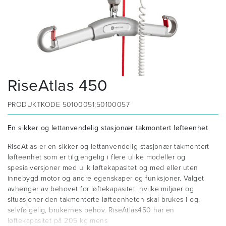
RiseAtlas 450
PRODUKTKODE
50100051;50100057
En sikker og lettanvendelig stasjonær takmontert løfteenhet
RiseAtlas er en sikker og lettanvendelig stasjonær takmontert
løfteenhet som er tilgjengelig i flere ulike modeller og
spesialversjoner med ulik løftekapasitet og med eller uten
innebygd motor og andre egenskaper og funksjoner. Valget
avhenger av behovet for løftekapasitet, hvilke miljøer og
situasjoner den takmonterte løfteenheten skal brukes i og,
selvfølgelig, brukernes behov. RiseAtlas450 har en
løftekapasitet på 205 kg mens