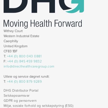
Withey Court
Western Industrial Estate
Caerphilly
United Kingdom
CF83 1BF
T:
+44 (0) 800 043 0881
F:
+44 (0) 845 459 9832
info@directhealthcaregroup.com
Utleie og service døgnet rundt:
T:
+44 (0) 800 879 9289
DHG Distributor Portal
Selskapssamsvar
GDPR og personvern
Miljø, sosiale forhold og selskapstyring (ESG)