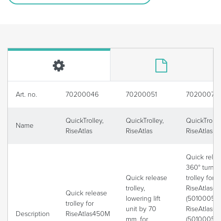
Art. no.
70200046
70200051
70200075
QuickTrolley,
QuickTrolley,
QuickTrolle
Name
RiseAtlas
RiseAtlas
RiseAtlas
Quick relea
360° turnin
Quick release
trolley for
trolley,
RiseAtlas4
Quick release
lowering lift
(50100057)
trolley for
unit by 70
RiseAtlas6
Description
RiseAtlas450M
mm, for
(50100059)