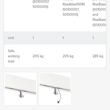
(50100057,
RiseAtlas450M
RiseBasic
50100051)
(50100057,
(50100039)
50100051)
and
RiseBasic
(50100040)
Unit
1
1
1
Safe
working
205 kg
205 kg
285 kg
load