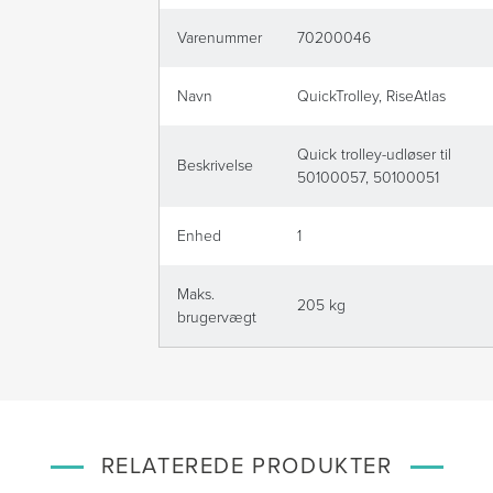
Varenummer
70200046
Navn
QuickTrolley, RiseAtlas
Quick trolley-udløser til
Beskrivelse
50100057, 50100051
Enhed
1
Maks.
205 kg
brugervægt
RELATEREDE PRODUKTER