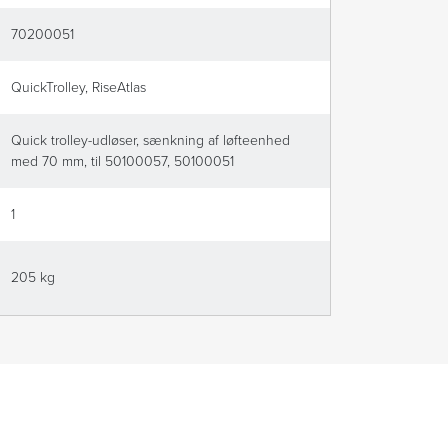
70200051
QuickTrolley, RiseAtlas
Quick trolley-udløser, sænkning af løfteenhed
med 70 mm, til 50100057, 50100051
1
205 kg