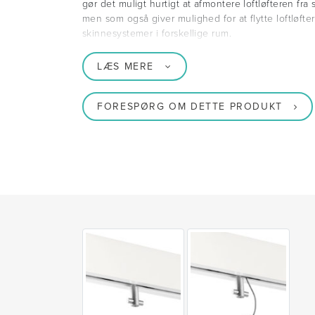
gør det muligt hurtigt at afmontere loftløfteren fr
men som også giver mulighed for at flytte loftløfte
skinnesystemer i forskellige rum.
LÆS MERE
FORESPØRG OM DETTE PRODUKT