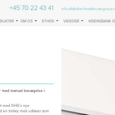
+45 70 22 43 41
info.dk@directhealthcaregroup
DUKTER
OM OS
ETHOS
VIDEOER
VIDENSBANK 
mer med manuel bevægelse i
et med DHG`s nye
ed en trolley med udløser som