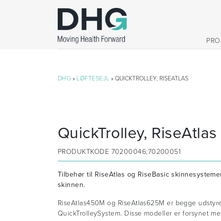
PRO
DHG
»
LØFTESEJL
» QUICKTROLLEY, RISEATLAS
QuickTrolley, RiseAtlas
PRODUKTKODE
70200046;70200051
Tilbehør til RiseAtlas og RiseBasic skinnesyste
skinnen.
RiseAtlas450M og RiseAtlas625M er begge udstyr
QuickTrolleySystem. Disse modeller er forsynet m