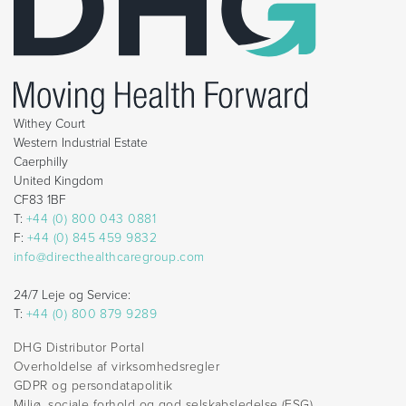
Withey Court
Western Industrial Estate
Caerphilly
United Kingdom
CF83 1BF
T:
+44 (0) 800 043 0881
F:
+44 (0) 845 459 9832
info@directhealthcaregroup.com
24/7 Leje og Service:
T:
+44 (0) 800 879 9289
DHG Distributor Portal
Overholdelse af virksomhedsregler
GDPR og persondatapolitik
Miljø, sociale forhold og god selskabsledelse (ESG)