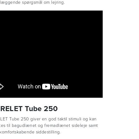
læggende spørgsmål om lejring.
JRELET Tube 250
LET Tube 250 giver en god taktil stimuli og kan
tes til bagudlænet og fremadlænet sideleje samt
 komfortskabende siddestilling.