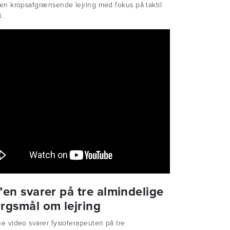
 en kropsafgrænsende lejring med fokus på taktil
i.
’en svarer på tre almindelige
rgsmål om lejring
ne video svarer fysioterapeuten på tre