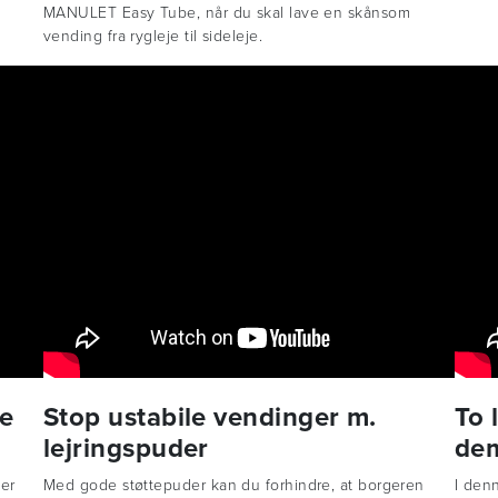
MANULET Easy Tube, når du skal lave en skånsom
vending fra rygleje til sideleje.
de
Stop ustabile vendinger m.
To 
lejringspuder
de
der
Med gode støttepuder kan du forhindre, at borgeren
I denn