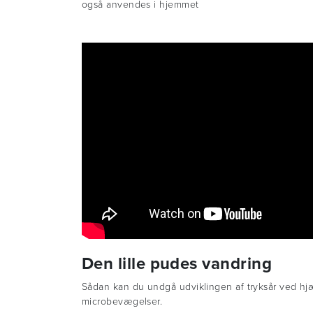
også anvendes i hjemmet
Den lille pudes vandring
Sådan kan du undgå udviklingen af tryksår ved hj
microbevægelser.