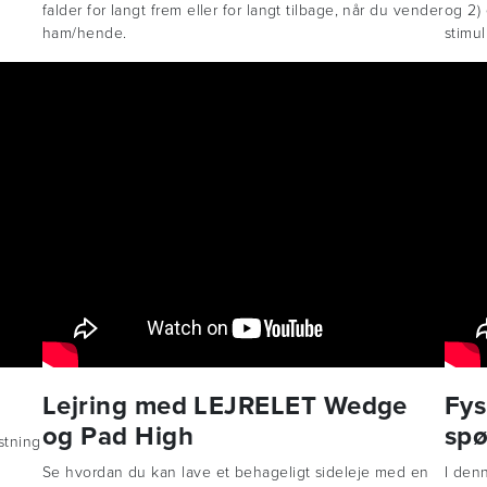
falder for langt frem eller for langt tilbage, når du vender
og 2)
ham/hende.
stimul
Lejring med LEJRELET Wedge
Fys
og Pad High
spø
stning
Se hvordan du kan lave et behageligt sideleje med en
I den