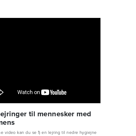
lejringer til mennesker med
mens
e video kan du se 1) en lejring til nedre hygiejne