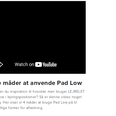
e måder at anvende Pad Low
er du inspiration til hvordan man bruger LEJRELET
ow i lejringspositioner? Så er denne video noget
g. Her viser vi 4 måder at bruge Pad Low på til
llige former for aflastning.