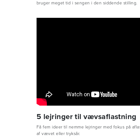
bruger meget tid i sengen i den siddende stilling.
5 lejringer til vævsaflastning
Få fem ideer til nemme lejringer med fokus på afla
af vævet eller tryksår.