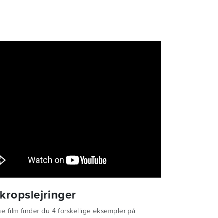
kropslejringer
e film finder du 4 forskellige eksempler på