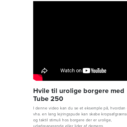
Hvile til urolige borgere med
Tube 250
I denne video kan du se et eksemple på, hvordan
vha. en lang lejringspude kan skabe kropsafgræns
og taktil stimuli hos borgere der er urolige,
udadreagerende eller lider af demens.