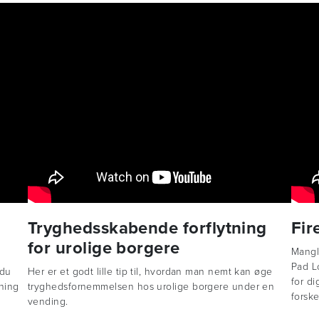
Tryghedsskabende forflytning
Fir
for urolige borgere
Mangl
Pad L
 du
Her er et godt lille tip til, hvordan man nemt kan øge
for di
ning
tryghedsfornemmelsen hos urolige borgere under en
forske
vending.