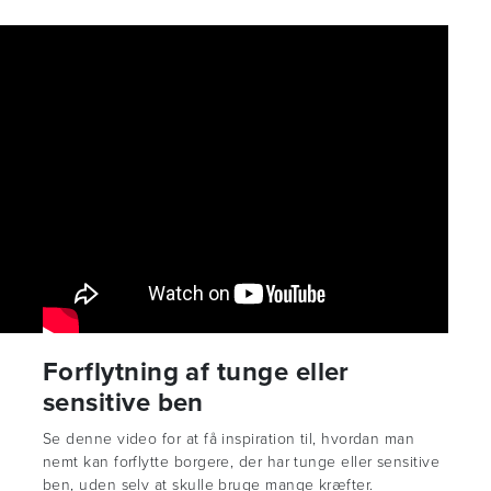
Forflytning af tunge eller
sensitive ben
d
Se denne video for at få inspiration til, hvordan man
nemt kan forflytte borgere, der har tunge eller sensitive
ben, uden selv at skulle bruge mange kræfter.