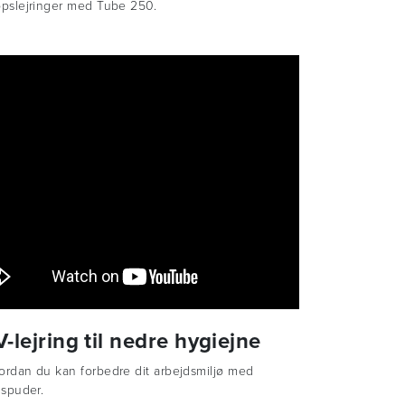
opslejringer med Tube 250.
-lejring til nedre hygiejne
ordan du kan forbedre dit arbejdsmiljø med
gspuder.