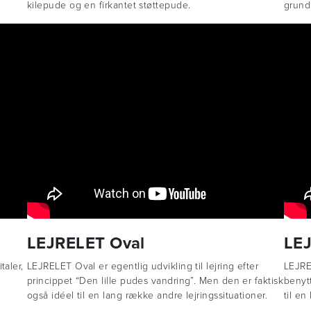
kilepude og en firkantet støttepude.
grund
LEJRELET Oval
LE
aler,
LEJRELET Oval er egentlig udvikling til lejring efter
LEJRE
princippet “Den lille pudes vandring”. Men den er faktisk
benyt
også idéel til en lang række andre lejringssituationer.
til en