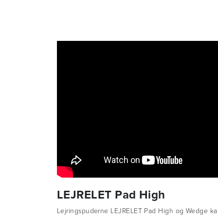
LEJRELET Pad High
Lejringspuderne LEJRELET Pad High og Wedge ka