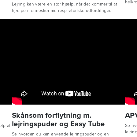
helkr
Lejring kan være en stor hjælp, når det kommer til at
hjælpe mennesker md respiratoriske udfordringer.
Skånsom forflytning m.
APV
lejringspuder og Easy Tube
ælp af
Se hv
lejrin
Se hvordan du kan anvende lejringspuder og en