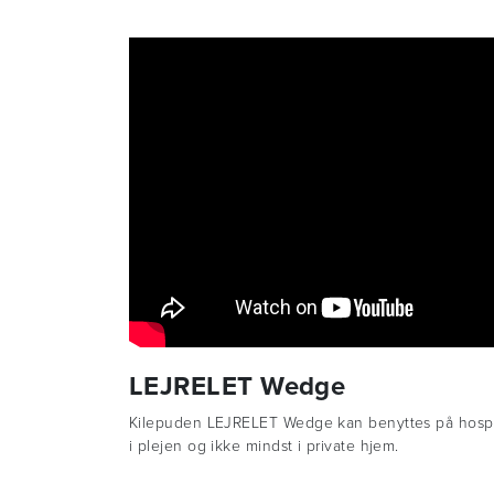
LEJRELET Wedge
Kilepuden LEJRELET Wedge kan benyttes på hospit
i plejen og ikke mindst i private hjem.