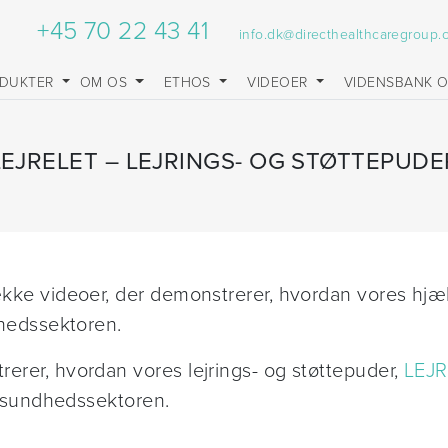
+45 70 22 43 41
info.dk@directhealthcaregroup
DUKTER
OM OS
ETHOS
VIDEOER
VIDENSBANK 
LEJRELET – LEJRINGS- OG STØTTEPUDE
række videoer, der demonstrerer, hvordan vores hjæ
ndhedssektoren.
rerer, hvordan vores lejrings- og støttepuder,
LEJR
 i sundhedssektoren.