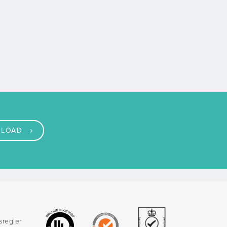
LOAD
sregler