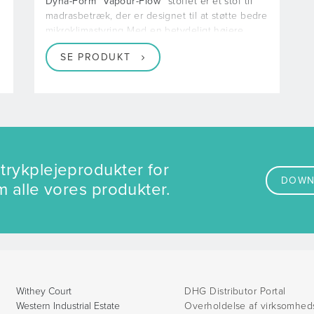
Dyna-Form
Vapour-Flow™
stoffet er et stof til
madrasbetræk, der er designet til at støtte bedre
mikroklimastyring Med en betydeligt højere
MVTR
SE PRODUKT
rykplejeprodukter for
DOWN
m alle vores produkter.
Withey Court
DHG Distributor Portal
Western Industrial Estate
Overholdelse af virksomhed