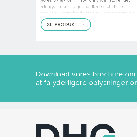
Vores Dyna-Form® Pro-Formance™ stof er det
allernyeste og meget holdbare stof, der er
designet i samarbejde med sundhedspersonale
og specialister i
SE PRODUKT
Download vores brochure om t
at få yderligere oplysninger o