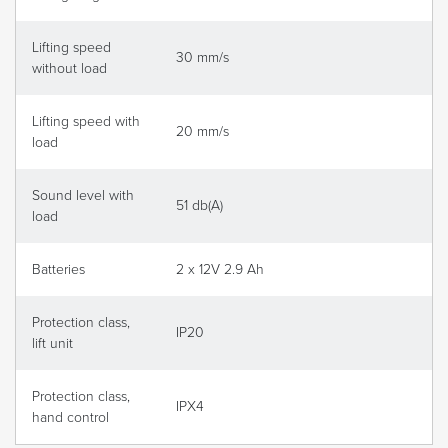
Lifting speed
30 mm/s
without load
Lifting speed with
20 mm/s
load
Sound level with
51 db(A)
load
Batteries
2 x 12V 2.9 Ah
Protection class,
IP20
lift unit
Protection class,
IPX4
hand control