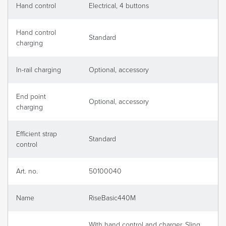
Hand control
Electrical, 4 buttons
Hand control
Standard
charging
In-rail charging
Optional, accessory
End point
Optional, accessory
charging
Efficient strap
Standard
control
Art. no.
50100040
Name
RiseBasic440M
With hand control and charger. Sling