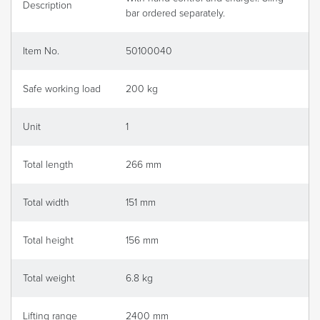
Description
bar ordered separately.
Item No.
50100040
Safe working load
200 kg
Unit
1
Total length
266 mm
Total width
151 mm
Total height
156 mm
Total weight
6.8 kg
Lifting range
2400 mm