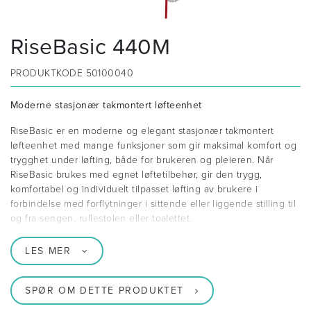
RiseBasic 440M
PRODUKTKODE
50100040
Moderne stasjonær takmontert løfteenhet
RiseBasic er en moderne og elegant stasjonær takmontert
løfteenhet med mange funksjoner som gir maksimal komfort og
trygghet under løfting, både for brukeren og pleieren. Når
RiseBasic brukes med egnet løftetilbehør, gir den trygg,
komfortabel og individuelt tilpasset løfting av brukere i
forbindelse med forflytninger i sittende eller liggende stilling til
og fra sengen, rullestolen eller toalettet.
LES MER
SPØR OM DETTE PRODUKTET