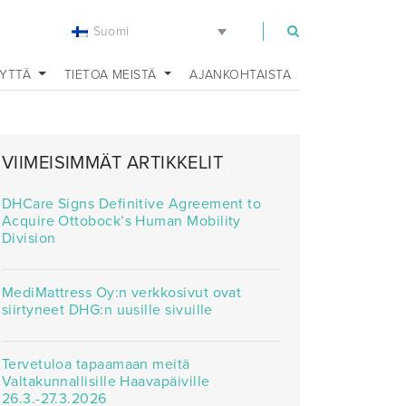
Suomi
EYTTÄ
TIETOA MEISTÄ
AJANKOHTAISTA
VIIMEISIMMÄT ARTIKKELIT
DHCare Signs Definitive Agreement to
Acquire Ottobock’s Human Mobility
Division
MediMattress Oy:n verkkosivut ovat
siirtyneet DHG:n uusille sivuille
Tervetuloa tapaamaan meitä
Valtakunnallisille Haavapäiville
26.3.-27.3.2026