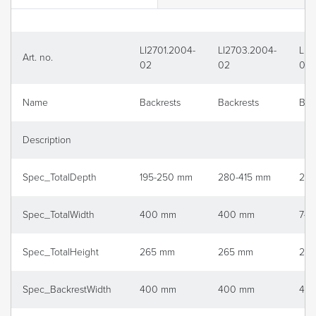
LI2701.2004-
LI2703.2004-
LI2
Art. no.
02
02
02
Name
Backrests
Backrests
Bac
Description
Spec_TotalDepth
195-250 mm
280-415 mm
20
Spec_TotalWidth
400 mm
400 mm
745
Spec_TotalHeight
265 mm
265 mm
29
Spec_BackrestWidth
400 mm
400 mm
40