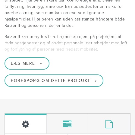
af sædet. Hjælperen skal altså ikke foretage et løft eller en
forflytning, hvor ryg, arme osv. kan udsættes for en risiko for
overbelastning, som man kan opleve ved lignende
hjælpemidler. Hjælperen kan uden assistance håndtere både
Raizer II og personen, der er faldet.
Raizer II kan benyttes bl.a. i hjemmeplejen, på plejehjem, af
redningstjenester og af andet personale, der arbejder med løft
og forflytning af personer med nedsat mobilitet.
LÆS MERE
FORESPØRG OM DETTE PRODUKT