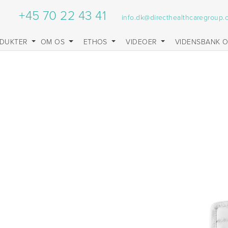
+45 70 22 43 41
info.dk@directhealthcaregroup
DUKTER
OM OS
ETHOS
VIDEOER
VIDENSBANK 