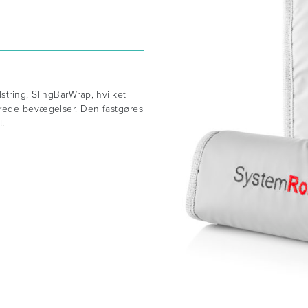
tring, SlingBarWrap, hvilket
erede bevægelser. Den fastgøres
t.