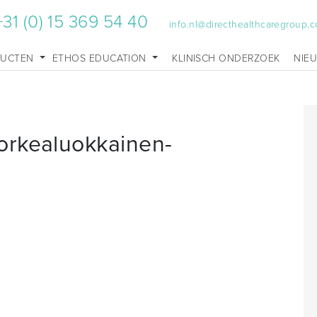
+31 (0) 15 369 54 40
info.nl@directhealthcaregroup.
DUCTEN
ETHOS EDUCATION
KLINISCH ONDERZOEK
NIE
orkealuokkainen-