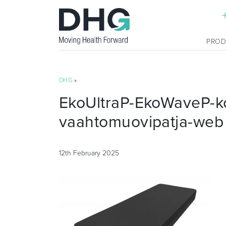
PRO
DHG
»
EkoUltraP-EkoWaveP-k
vaahtomuovipatja-web
12th February 2025