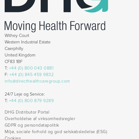
Withey Court
Western Industrial Estate
Caerphilly
United Kingdom
CF83 1BF
T:
+44 (0) 800 043 0881
F:
+44 (0) 845 459 9832
info@directhealthcaregroup.com
24/7 Leje og Service:
T:
+44 (0) 800 879 9289
DHG Distributor Portal
Overholdelse af virksomhedsregler
GDPR og persondatapolitik
Miljø, sociale forhold og god selskabsledelse (ESG)
Cookies