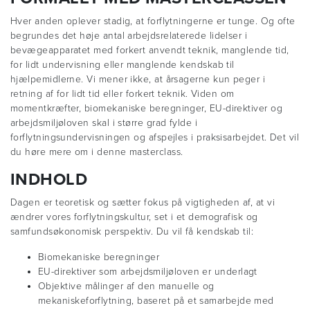
Hver anden oplever stadig, at forflytningerne er tunge. Og ofte
begrundes det høje antal arbejdsrelaterede lidelser i
bevægeapparatet med forkert anvendt teknik, manglende tid,
for lidt undervisning eller manglende kendskab til
hjælpemidlerne. Vi mener ikke, at årsagerne kun peger i
retning af for lidt tid eller forkert teknik. Viden om
momentkræfter, biomekaniske beregninger, EU-direktiver og
arbejdsmiljøloven skal i større grad fylde i
forflytningsundervisningen og afspejles i praksisarbejdet. Det vil
du høre mere om i denne masterclass.
INDHOLD
Dagen er teoretisk og sætter fokus på vigtigheden af, at vi
ændrer vores forflytningskultur, set i et demografisk og
samfundsøkonomisk perspektiv. Du vil få kendskab til:
Biomekaniske beregninger
EU-direktiver som arbejdsmiljøloven er underlagt
Objektive målinger af den manuelle og
mekaniskeforflytning, baseret på et samarbejde med